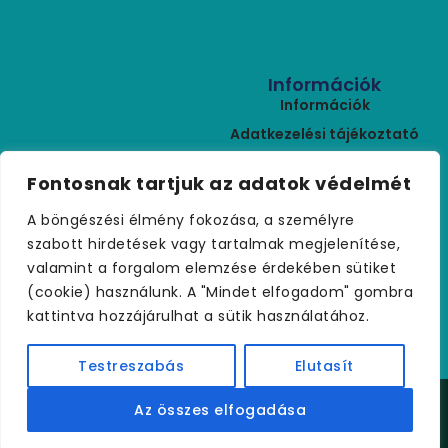
Információk
Információk
Adatkezelési tájékoztató
ÁSZF
Kapcsolat
Fontosnak tartjuk az adatok védelmét
Rólunk
+36 (30) 459 9970
A böngészési élmény fokozása, a személyre
Szállítási feltételek
palmakerteszet@gmail.com
szabott hirdetések vagy tartalmak megjelenítése,
Visszaküldés
valamint a forgalom elemzése érdekében sütiket
Kapcsolat
(cookie) használunk. A "Mindet elfogadom" gombra
kattintva hozzájárulhat a sütik használatához.
Testreszabás
Elutasít
Copyright © 2021 palmakerteszet.hu – Minden jog
Az összes elfogadása
fenntartva.