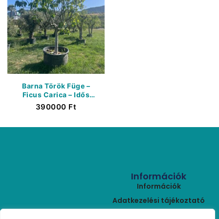
Barna Török Füge –
Ficus Carica – Idős
termő Fügefa –
390000
Ft
Törzskerület 40/50
Cm – K600 Liter
Információk
Információk
Adatkezelési tájékoztató
ÁSZF