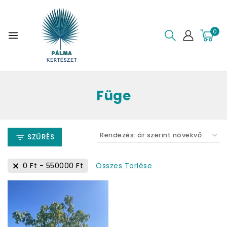
0
Füge
SZŰRÉS
Összes Törlése
0
Ft
-
550000
Ft