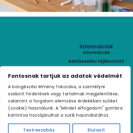
Információk
Információk
Adatkezelési tájékoztató
ÁSZF
Kapcsolat
Fontosnak tartjuk az adatok védelmét
Rólunk
+36 (30) 459 9970
A böngészési élmény fokozása, a személyre
Szállítási feltételek
palmakerteszet@gmail.com
szabott hirdetések vagy tartalmak megjelenítése,
Visszaküldés
valamint a forgalom elemzése érdekében sütiket
Kapcsolat
(cookie) használunk. A "Mindet elfogadom" gombra
kattintva hozzájárulhat a sütik használatához.
Testreszabás
Elutasít