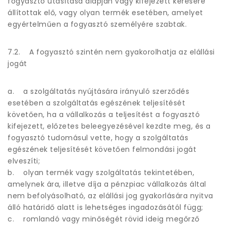
fogyasztó utasítása alapján vagy kifejezett kérésére
állítottak elő, vagy olyan termék esetében, amelyet
egyértelműen a fogyasztó személyére szabtak.
7.2. A fogyasztó szintén nem gyakorolhatja az elállási
jogát
a. a szolgáltatás nyújtására irányuló szerződés
esetében a szolgáltatás egészének teljesítését
követően, ha a vállalkozás a teljesítést a fogyasztó
kifejezett, előzetes beleegyezésével kezdte meg, és a
fogyasztó tudomásul vette, hogy a szolgáltatás
egészének teljesítését követően felmondási jogát
elveszíti;
b. olyan termék vagy szolgáltatás tekintetében,
amelynek ára, illetve díja a pénzpiac vállalkozás által
nem befolyásolható, az elállási jog gyakorlására nyitva
álló határidő alatt is lehetséges ingadozásától függ;
c. romlandó vagy minőségét rövid ideig megőrző