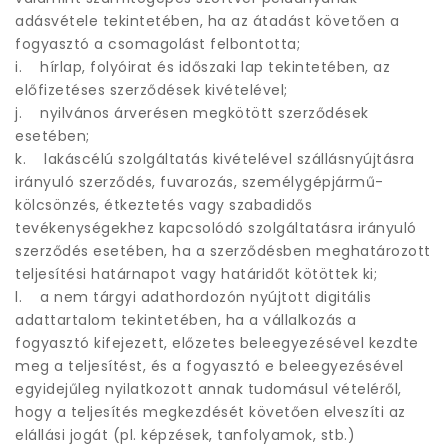
adásvétele tekintetében, ha az átadást követően a
fogyasztó a csomagolást felbontotta;
i. hírlap, folyóirat és időszaki lap tekintetében, az
előfizetéses szerződések kivételével;
j. nyilvános árverésen megkötött szerződések
esetében;
k. lakáscélú szolgáltatás kivételével szállásnyújtásra
irányuló szerződés, fuvarozás, személygépjármű-
kölcsönzés, étkeztetés vagy szabadidős
tevékenységekhez kapcsolódó szolgáltatásra irányuló
szerződés esetében, ha a szerződésben meghatározott
teljesítési határnapot vagy határidőt kötöttek ki;
l. a nem tárgyi adathordozón nyújtott digitális
adattartalom tekintetében, ha a vállalkozás a
fogyasztó kifejezett, előzetes beleegyezésével kezdte
meg a teljesítést, és a fogyasztó e beleegyezésével
egyidejűleg nyilatkozott annak tudomásul vételéről,
hogy a teljesítés megkezdését követően elveszíti az
elállási jogát (pl. képzések, tanfolyamok, stb.)