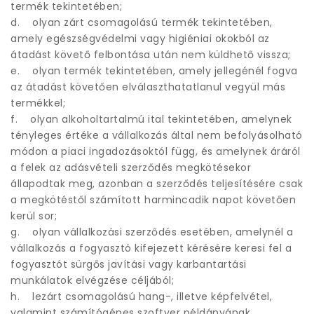
termék tekintetében;
d. olyan zárt csomagolású termék tekintetében,
amely egészségvédelmi vagy higiéniai okokból az
átadást követő felbontása után nem küldhető vissza;
e. olyan termék tekintetében, amely jellegénél fogva
az átadást követően elválaszthatatlanul vegyül más
termékkel;
f. olyan alkoholtartalmú ital tekintetében, amelynek
tényleges értéke a vállalkozás által nem befolyásolható
módon a piaci ingadozásoktól függ, és amelynek áráról
a felek az adásvételi szerződés megkötésekor
állapodtak meg, azonban a szerződés teljesítésére csak
a megkötéstől számított harmincadik napot követően
kerül sor;
g. olyan vállalkozási szerződés esetében, amelynél a
vállalkozás a fogyasztó kifejezett kérésére keresi fel a
fogyasztót sürgős javítási vagy karbantartási
munkálatok elvégzése céljából;
h. lezárt csomagolású hang-, illetve képfelvétel,
valamint számítógépes szoftver példányának