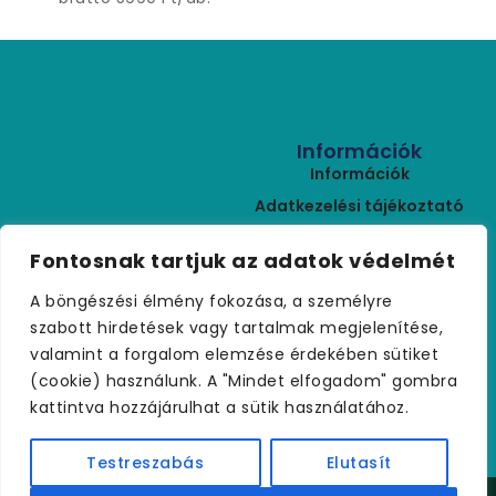
Információk
Információk
Adatkezelési tájékoztató
ÁSZF
Kapcsolat
Fontosnak tartjuk az adatok védelmét
Rólunk
+36 (30) 459 9970
A böngészési élmény fokozása, a személyre
Szállítási feltételek
palmakerteszet@gmail.com
szabott hirdetések vagy tartalmak megjelenítése,
Visszaküldés
valamint a forgalom elemzése érdekében sütiket
Kapcsolat
(cookie) használunk. A "Mindet elfogadom" gombra
kattintva hozzájárulhat a sütik használatához.
Testreszabás
Elutasít