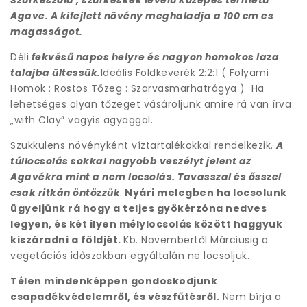
Agave. A kifejlett növény meghaladja a 100 cm es
magasságot.
Déli
fekvésű napos helyre és nagyon homokos laza
talajba ültessük.
Ideális Földkeverék 2:2:1 ( Folyami
Homok : Rostos Tőzeg : Szarvasmarhatrágya ) Ha
lehetséges olyan tőzeget vásároljunk amire rá van írva
„with Clay” vagyis agyaggal.
Szukkulens növényként víztartalékokkal rendelkezik.
A
túllocsolás sokkal nagyobb veszélyt jelent az
Agavékra mint a nem locsolás. Tavasszal és ősszel
csak ritkán öntözzük
.
Nyári melegben ha locsolunk
ügyeljünk rá hogy a teljes gyökérzóna nedves
legyen, és két ilyen mélylocsolás között haggyuk
kiszáradni a földjét.
Kb. Novembertől Márciusig a
vegetációs időszakban egyáltalán ne locsoljuk.
Télen mindenképpen gondoskodjunk
csapadékvédelemről, és vészfűtésről.
Nem bírja a