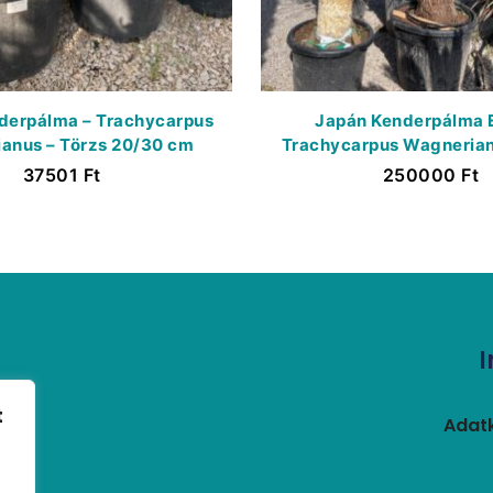
derpálma – Trachycarpus
Japán Kenderpálma E
anus – Törzs 20/30 cm
Trachycarpus Wagnerian
130/140 cm
37501
Ft
250000
Ft
t
Adatk