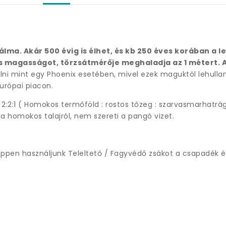
lma. Akár 500 évig is élhet, és kb 250 éves korában a 
 magasságot, törzsátmérője meghaladja az 1 métert. A 
lni mint egy Phoenix esetében, mivel ezek maguktól lehullan
urópai piacon.
ék 2:2:1 ( Homokos termőföld : rostos tőzeg : szarvasmarhatr
za homokos talajról, nem szereti a pangó vizet.
éppen használjunk Teleltető / Fagyvédő zsákot a csapadék é