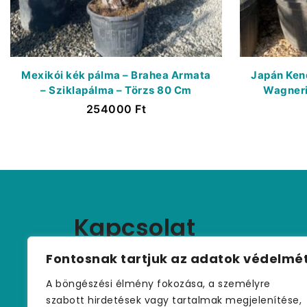
Mexikói kék pálma – Brahea Armata
Japán Ken
– Sziklapálma – Törzs 80 Cm
Wagneri
254000
Ft
Kapcsolat
+36 (30) 459 9970
Fontosnak tartjuk az adatok védelmé
palmakerteszet@gmail.com
A böngészési élmény fokozása, a személyre
szabott hirdetések vagy tartalmak megjelenítése,