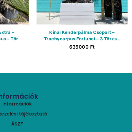
xtra –
Kínai Kenderpálma Csoport –
us – Törzs
Trachycarpus Fortunei – 3 Törzs –
K600 Liter
635000
Ft
Információk
Információk
ezelési tájékoztató
ÁSZF