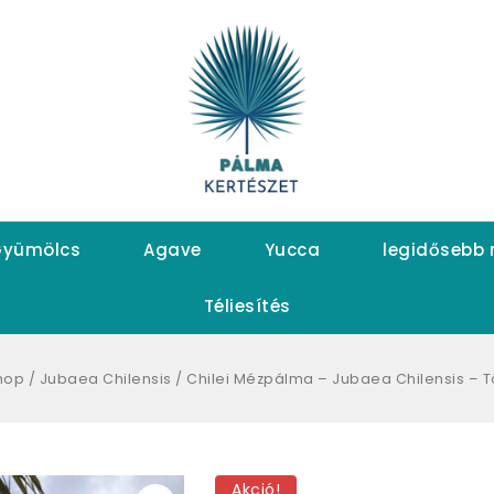
yümölcs
Agave
Yucca
legidősebb
Téliesítés
hop
/
Jubaea Chilensis
/
Chilei Mézpálma – Jubaea Chilensis – T
Akció!