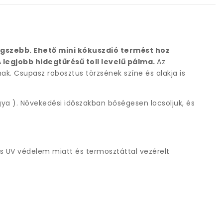
legszebb. Ehető mini kókuszdió termést hoz
legjobb hidegtűrésű toll levelű pálma.
Az
ak. Csupasz robosztus törzsének színe és alakja is
ágya ). Növekedési időszakban bőségesen locsoljuk, és
s UV védelem miatt és termosztáttal vezérelt