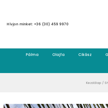
Hívjon minket: +36 (30) 459 9970
Pálma
Olajfa
Cikász
G
Kezdőlap
/
S