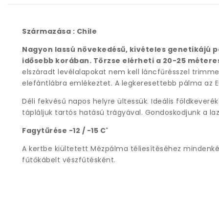
Származása : Chile
Nagyon lassú növekedésű, kivételes genetikájú pá
idősebb korában. Törzse elérheti a 20-25 méteres
elszáradt levélalapokat nem kell láncfűrésszel trimme
elefántlábra emlékeztet. A legkeresettebb pálma az E
Déli fekvésű napos helyre ültessük. Ideális földkever
tápláljuk tartós hatású trágyával. Gondoskodjunk a la
Fagytűrése -12 / -15 C˚
A kertbe kiültetett Mézpálma téliesítéséhez mindenk
fűtőkábelt vészfűtésként.