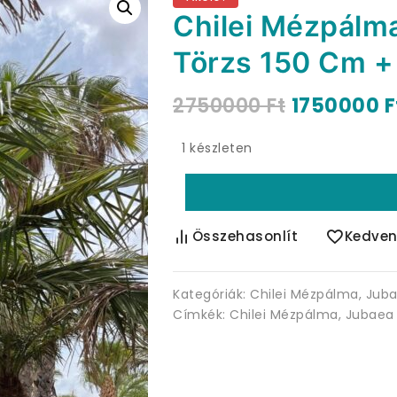
Chilei Mézpálma
Törzs 150 Cm +
2750000
Ft
1750000
F
1 készleten
Összehasonlít
Kedven
Kategóriák:
Chilei Mézpálma
,
Juba
Címkék:
Chilei Mézpálma
,
Jubaea 