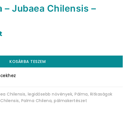
 – Jubaea Chilensis –
t
KOSÁRBA TESZEM
cekhez
ea Chilensis
,
legidősebb növények
,
Pálma
,
Ritkaságok
Chilensis
,
Palma Chilena
,
pálmakertészet