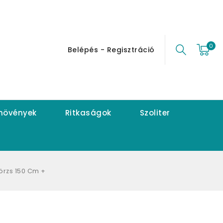
0
Belépés - Regisztráció
 növények
Ritkaságok
Szoliter
örzs 150 Cm +