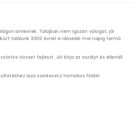
lágon ismernek. Talajban nem igazán válogat, jól
i közt találunk 3000 évnél is idősebb mai napig termő
örtös törzset fejleszt. Jól bírja az aszályt és ellenáll
z ültetéshez laza szerkezetű homokos földet