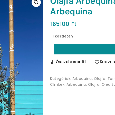
Olajfa Arbequin
Arbequina
165100
Ft
1 készleten
Összehasonlít
Kedven
Kategóriák:
Arbequina
,
Olajfa
,
Te
Címkék:
Arbequina
,
Olajfa
,
Olea E