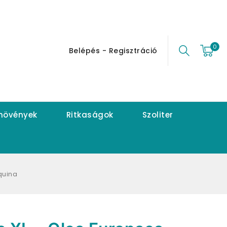
0
Belépés - Regisztráció
 növények
Ritkaságok
Szoliter
quina