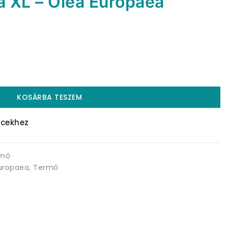
a XL – Olea Europaea
KOSÁRBA TESZEM
cekhez
rmő
uropaea
,
Termő