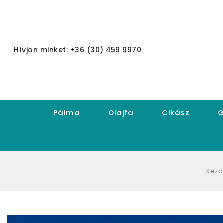
Hívjon minket: +36 (30) 459 9970
Pálma
Olajfa
Cikász
G
Kezd