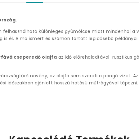
ország.
an felhasználható különleges gyümölcse miatt mindenhol a vi
vig is él. A ma ismert és számon tartott legidősebb példánya
yfává cseperedő olajfa
az idő előrehaladtával rusztikus göcs
zárazságtűrő növény, az olajfa sem szereti a pangó vizet. A
edési időszakban ajánlott hosszú hatású műtrágyával tápozni.