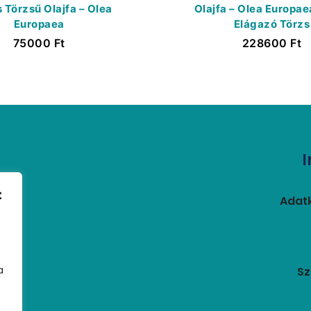
Törzsű Olajfa – Olea
Olajfa – Olea Europae
Europaea
Elágazó Törzs
75000
Ft
228600
Ft
t
Adatk
a
Sz