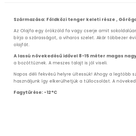
Származása: Földközi tenger keleti része , Görög
Az Olajfa egy örökzöld fa vagy cserje amit sokoldalú
bírja a szárasságot, a viharos szelet. Akár többezer é
olajfát.
A lassú növekedésű idővel 8-15 méter magas nag
a bozóttűznek. A meszes talajt is jól viseli.
Napos déli fekvésű helyre ültessük! Ahogy a legtöbb s
használjunk így elkerülhetjük a túllocsolást. A növek
Fagytűrése:
-12°C