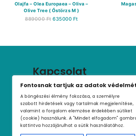
Olajfa – Olea Europaea – Oliva –
Magas 
Olive Tree ( Őstörzs M )
889000
Ft
635000
Ft
Kapcsolat
+36 (30) 459 9970
Fontosnak tartjuk az adatok védelmé
palmakerteszet@gmail.com
A böngészési élmény fokozása, a személyre
szabott hirdetések vagy tartalmak megjelenítése,
valamint a forgalom elemzése érdekében sütiket
(cookie) használunk. A "Mindet elfogadom" gombr
kattintva hozzájárulhat a sütik használatához.