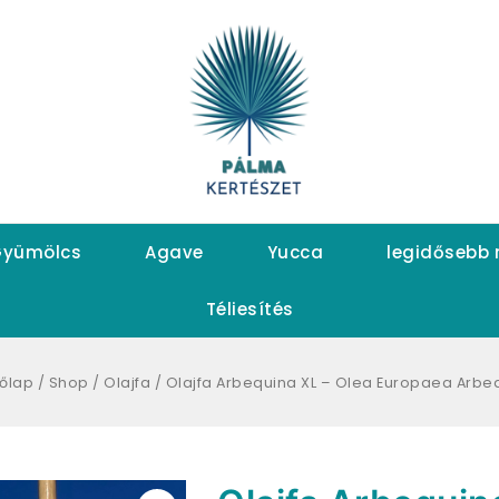
yümölcs
Agave
Yucca
legidősebb
Téliesítés
őlap
/
Shop
/
Olajfa
/
Olajfa Arbequina XL – Olea Europaea Arbe