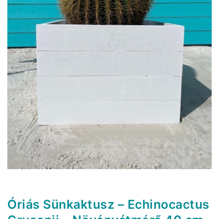
Óriás Sünkaktusz – Echinocactus