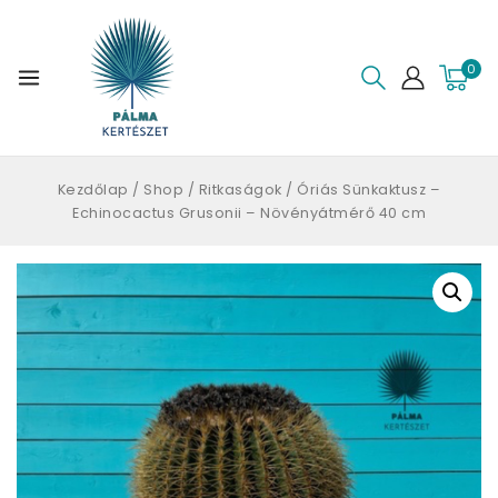
0
Kezdőlap
/
Shop
/
Ritkaságok
/
Óriás Sünkaktusz –
Echinocactus Grusonii – Növényátmérő 40 cm