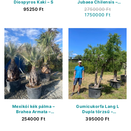
Diospyros Kaki – S
Jubaea Chilensis –
Törzs 150 Cm +
95250
Ft
2750000
Ft
1750000
Ft
Mexikói kék pálma –
Gumicukorfa Lang L
Brahea Armata –
Dupla törzsű –
Sziklapálma – Törzs
Ziziphus Jujuba –
254000
Ft
395000
Ft
80 Cm
Kínai datolya iker
törzsű