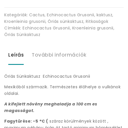
Kategóriák:
Cactus
,
Echinocactus Grusonii
,
kaktusz
,
Kroenleinia grusonii
,
Óriás sünkaktusz
,
Ritkaságok
Címkék:
Echinocactus Grusonii
,
Kroenleinia grusonii
,
Óriás Sünkaktusz
Leírás
További információk
Óriás Sünkaktusz Echinocactus Grusonii
Mexikóból származik. Természetes élőhelye a vulkánok
oldalai.
A kifejlett növény meghaladja a 100 cm es
magasságot.
Fagytűrése: -5
°C (
száraz körülmények között ,
maximum néhány órán át tartó minimum hőmérséklet