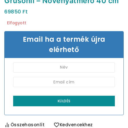
Grusonii – Növényátmérő 40 cm
69850
Ft
Elfogyott
Email ha a termék újra
elérhető
Összehasonlít
Kedvencekhez