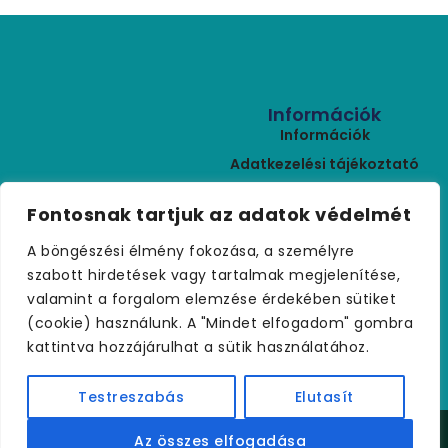
Információk
Információk
Adatkezelési tájékoztató
ÁSZF
Kapcsolat
Fontosnak tartjuk az adatok védelmét
Rólunk
+36 (30) 459 9970
A böngészési élmény fokozása, a személyre
Szállítási feltételek
palmakerteszet@gmail.com
szabott hirdetések vagy tartalmak megjelenítése,
Visszaküldés
valamint a forgalom elemzése érdekében sütiket
Kapcsolat
(cookie) használunk. A "Mindet elfogadom" gombra
kattintva hozzájárulhat a sütik használatához.
Testreszabás
Elutasít
Copyright © 2021 palmakerteszet.hu – Minden jog
Az összes elfogadása