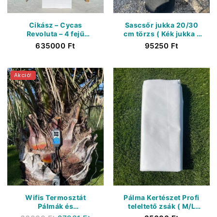
Cikász – Cycas
Sascsőr jukka 20/30
Revoluta – 4 fejű
cm törzs ( Kék jukka )
Japán Cikász – Extra
– Yucca Rostrata (
635000
Ft
95250
Ft
Konténer 40 Liter )
Akció!
Wifis Termosztát
Pálma Kertészet Profi
Pálmák és
teleltető zsák ( M/L
fagyérzékeny
méret ) Extra Vastag