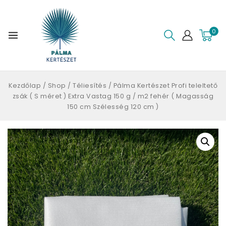
0
Kezdőlap
/
Shop
/
Téliesítés
/
Pálma Kertészet Profi teleltető
zsák ( S méret ) Extra Vastag 150 g / m2 fehér ( Magasság
150 cm Szélesség 120 cm )