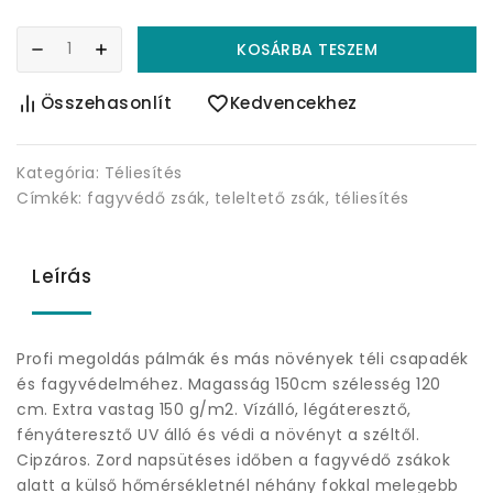
KOSÁRBA TESZEM
Összehasonlít
Kedvencekhez
Kategória:
Téliesítés
Címkék:
fagyvédő zsák
,
teleltető zsák
,
téliesítés
Leírás
Profi megoldás pálmák és más növények téli csapadék
és fagyvédelméhez. Magasság 150cm szélesség 120
cm. Extra vastag 150 g/m2. Vízálló, légáteresztő,
fényáteresztő UV álló és védi a növényt a széltől.
Cipzáros. Zord napsütéses időben a fagyvédő zsákok
alatt a külső hőmérsékletnél néhány fokkal melegebb