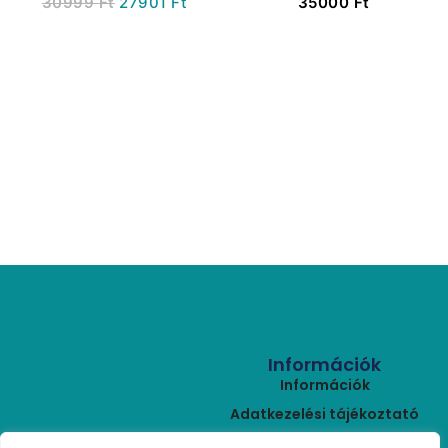
30999
Ft
27901
Ft
35000
Ft
növények
150 g / m2 fehér (
téliesítéséhez
Magasság 300 cm
Szélesség 160 cm )
Információk
Információk
Adatkezelési tájékoztató
ÁSZF