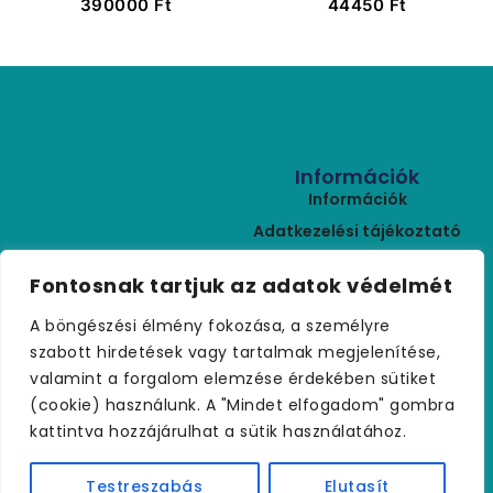
390000
Ft
44450
Ft
Törzskerület 40/50
Cm – K600 Liter
Információk
Információk
Adatkezelési tájékoztató
ÁSZF
Kapcsolat
Fontosnak tartjuk az adatok védelmét
Rólunk
+36 (30) 459 9970
A böngészési élmény fokozása, a személyre
Szállítási feltételek
palmakerteszet@gmail.com
szabott hirdetések vagy tartalmak megjelenítése,
Visszaküldés
valamint a forgalom elemzése érdekében sütiket
Kapcsolat
(cookie) használunk. A "Mindet elfogadom" gombra
kattintva hozzájárulhat a sütik használatához.
Testreszabás
Elutasít