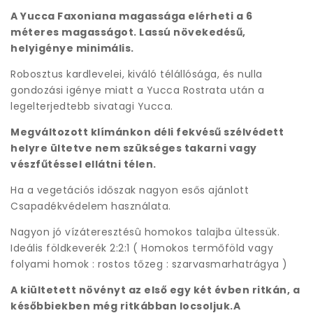
A Yucca Faxoniana magassága elérheti a 6
méteres magasságot. Lassú növekedésű,
helyigénye minimális.
Robosztus kardlevelei, kiváló télállósága, és nulla
gondozási igénye miatt a Yucca Rostrata után a
legelterjedtebb sivatagi Yucca.
Megváltozott klímánkon déli fekvésű szélvédett
helyre ültetve nem szükséges takarni vagy
vészfűtéssel ellátni télen.
Ha a vegetációs időszak nagyon esős ajánlott
Csapadékvédelem használata.
Nagyon jó vízáteresztésû homokos talajba ültessük.
Ideális földkeverék 2:2:1 ( Homokos termőföld vagy
folyami homok : rostos tőzeg : szarvasmarhatrágya )
A kiültetett növényt az első egy két évben ritkán, a
későbbiekben még ritkábban locsoljuk.A