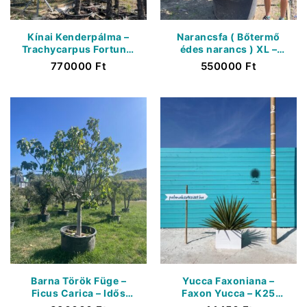
Kínai Kenderpálma –
Narancsfa ( Bőtermő
Trachycarpus Fortunei
édes narancs ) XL –
– Törzs 550 cm
Citrus Sinensis
770000
Ft
550000
Ft
Barna Török Füge –
Yucca Faxoniana –
Ficus Carica – Idős
Faxon Yucca – K25
termő Fügefa –
Liter