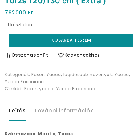
Törzs 120/130 cm ( Extra )
762000
Ft
1 készleten
KOSÁRBA TESZEM
Összehasonlít
Kedvencekhez
Kategóriák:
Faxon Yucca
,
legidősebb növények
,
Yucca
,
Yucca Faxoniana
Címkék:
Faxon yucca
,
Yucca Faxoniana
Leírás
További információk
Származása: Mexiko, Texas