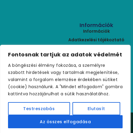
Információk
Információk
Adatkezelési tájékoztató
ÁSZF
Kapcsolat
Fontosnak tartjuk az adatok védelmét
Rólunk
+36 (30) 459 9970
A böngészési élmény fokozása, a személyre
Szállítási feltételek
palmakerteszet@gmail.com
szabott hirdetések vagy tartalmak megjelenítése,
Visszaküldés
valamint a forgalom elemzése érdekében sütiket
Kapcsolat
(cookie) használunk. A "Mindet elfogadom" gombra
kattintva hozzájárulhat a sütik használatához.
Testreszabás
Elutasít
Copyright © 2021 palmakerteszet.hu – Minden jog
Az összes elfogadása
fenntartva.