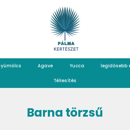
yümölcs
Agave
Yucca
legidősebb
Téliesítés
Barna törzsű