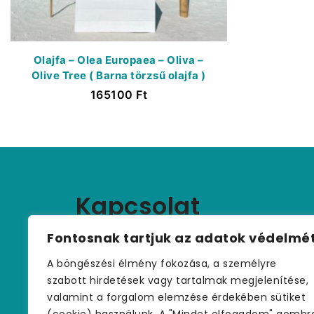
Olajfa – Olea Europaea – Oliva –
Olive Tree ( Barna törzsű olajfa )
165100
Ft
Kapcsolat
+36 (30) 459 9970
Fontosnak tartjuk az adatok védelmé
palmakerteszet@gmail.com
A böngészési élmény fokozása, a személyre
szabott hirdetések vagy tartalmak megjelenítése,
valamint a forgalom elemzése érdekében sütiket