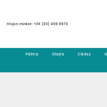
Hívjon minket: +36 (30) 459 9970
Pálma
Olajfa
Cikász
G