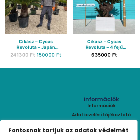
Cikász – Cycas
Cikász – Cycas
Revoluta – Japán
Revoluta – 4 fejű
Cikász –
Japán Cikász – Extra
241300
Ft
150000
Ft
635000
Ft
Törzsmagasság 60/80
cm
Információk
Információk
Adatkezelési tájékoztató
ÁSZF
Kapcsolat
Fontosnak tartjuk az adatok védelmét
Rólunk
+36 (30) 459 9970