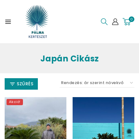
0
Japán Cikász
SZŰRÉS
Akció!