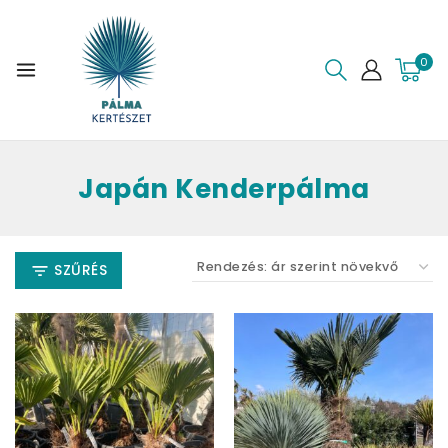
0
Japán Kenderpálma
SZŰRÉS