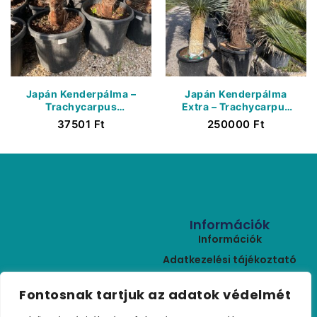
Japán Kenderpálma –
Japán Kenderpálma
Trachycarpus
Extra – Trachycarpus
Wagnerianus – Törzs
Wagnerianus – Törzs
37501
Ft
250000
Ft
20/30 cm
130/140 cm
Információk
Információk
Adatkezelési tájékoztató
ÁSZF
Kapcsolat
Fontosnak tartjuk az adatok védelmét
Rólunk
+36 (30) 459 9970