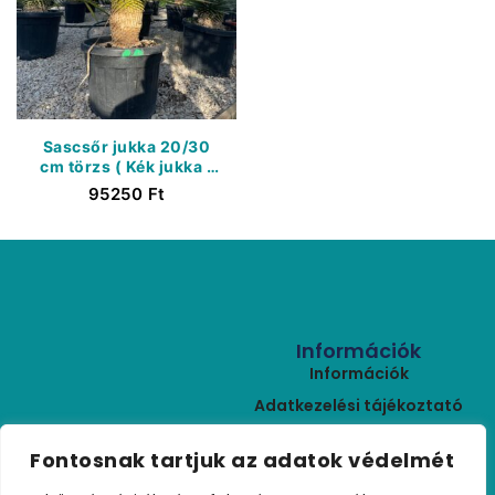
Sascsőr jukka 20/30
cm törzs ( Kék jukka )
– Yucca Rostrata (
95250
Ft
Konténer 40 Liter )
Információk
Információk
Adatkezelési tájékoztató
ÁSZF
Kapcsolat
Fontosnak tartjuk az adatok védelmét
Rólunk
+36 (30) 459 9970