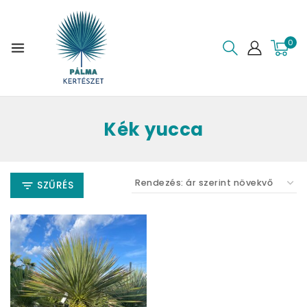
0
Kék yucca
SZŰRÉS