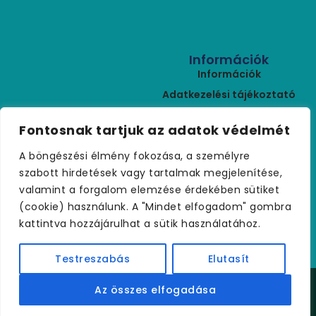
Információk
Információk
Adatkezelési tájékoztató
ÁSZF
Kapcsolat
Fontosnak tartjuk az adatok védelmét
Rólunk
+36 (30) 459 9970
A böngészési élmény fokozása, a személyre
Szállítási feltételek
palmakerteszet@gmail.com
szabott hirdetések vagy tartalmak megjelenítése,
Visszaküldés
valamint a forgalom elemzése érdekében sütiket
Kapcsolat
(cookie) használunk. A "Mindet elfogadom" gombra
kattintva hozzájárulhat a sütik használatához.
Testreszabás
Elutasít
Copyright © 2021 palmakerteszet.hu – Minden jog
Az összes elfogadása
fenntartva.