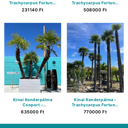
Trachycarpus Fortunei
Trachycarpus Fortunei
– Törzs 210/220 cm
– 2 Görbe Törzs –
231140
Ft
508000
Ft
K500 Liter
Kínai Kenderpálma
Kínai Kenderpálma –
Csoport –
Trachycarpus Fortunei
Trachycarpus Fortunei
– Törzs 550 cm
635000
Ft
770000
Ft
– 3 Törzs – K600 Liter