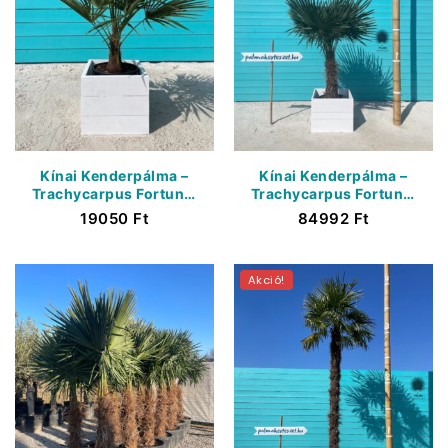
Kínai Kenderpálma –
Kínai Kenderpálma –
Trachycarpus Fortunei
Trachycarpus Fortunei
– Törzs 15/20 cm
– Törzs 70/80 cm
19050
Ft
84992
Ft
Akció!