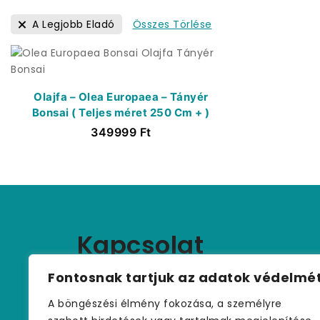
Összes Törlése
A Legjobb Eladó
Olajfa – Olea Europaea – Tányér
Bonsai ( Teljes méret 250 Cm + )
349999
Ft
Kapcsolat
+36 (30) 459 9970
Fontosnak tartjuk az adatok védelmé
palmakerteszet@gmail.com
A böngészési élmény fokozása, a személyre