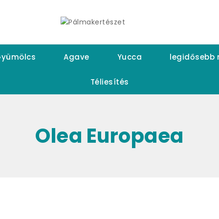
yümölcs
Agave
Yucca
legidősebb
Téliesítés
Olea Europaea