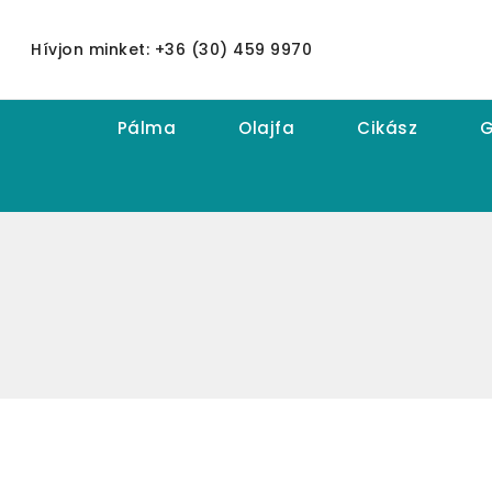
Hívjon minket: +36 (30) 459 9970
Pálma
Olajfa
Cikász
G