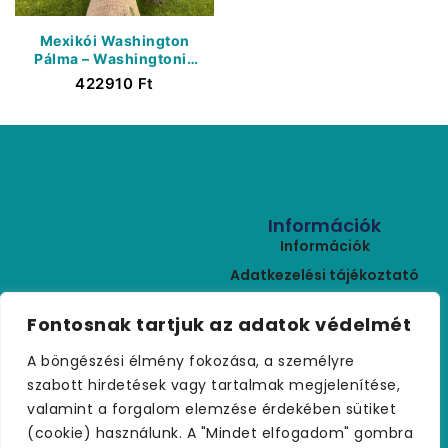
Mexikói Washington
Pálma – Washingtonia
Robusta – Görbe Törzs
422910
Ft
370 cm
Információk
Információk
Adatkezelési tájékoztató
ÁSZF
Kapcsolat
Fontosnak tartjuk az adatok védelmét
Rólunk
+36 (30) 459 9970
A böngészési élmény fokozása, a személyre
Szállítási feltételek
palmakerteszet@gmail.com
szabott hirdetések vagy tartalmak megjelenítése,
Visszaküldés
valamint a forgalom elemzése érdekében sütiket
Kapcsolat
(cookie) használunk. A "Mindet elfogadom" gombra