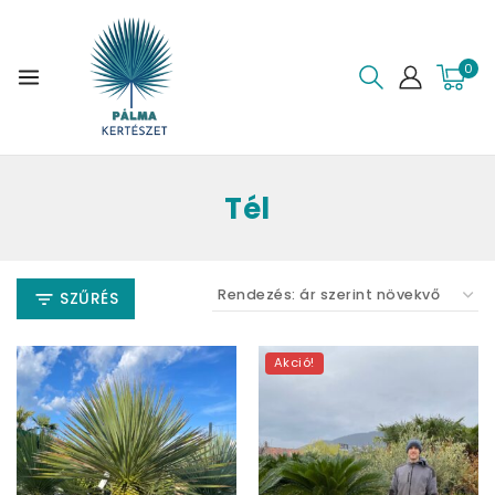
0
Tél
SZŰRÉS
Akció!