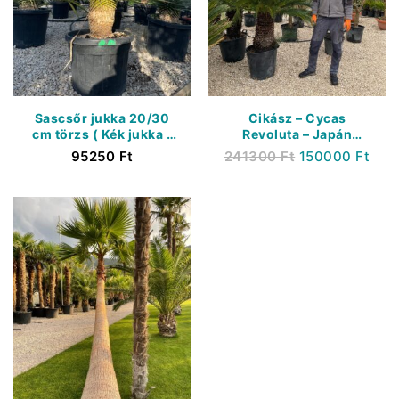
Sascsőr jukka 20/30
Cikász – Cycas
cm törzs ( Kék jukka )
Revoluta – Japán
– Yucca Rostrata (
Cikász –
95250
Ft
241300
Ft
150000
Ft
Konténer 40 Liter )
Törzsmagasság 60/80
cm