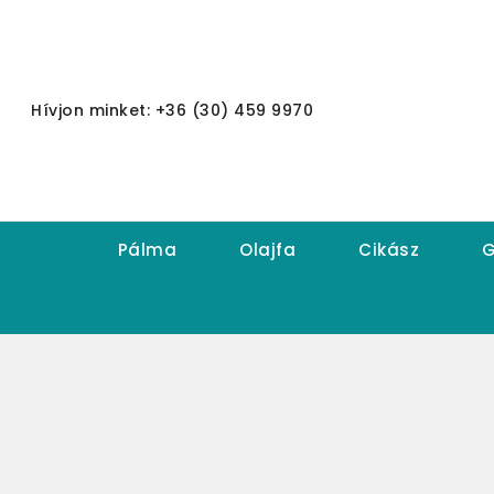
Hívjon minket: +36 (30) 459 9970
Pálma
Olajfa
Cikász
G