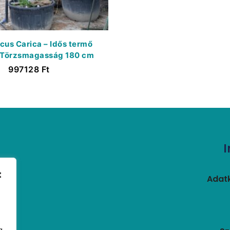
icus Carica – Idős termő
 Törzsmagasság 180 cm
997128
Ft
t
Adatk