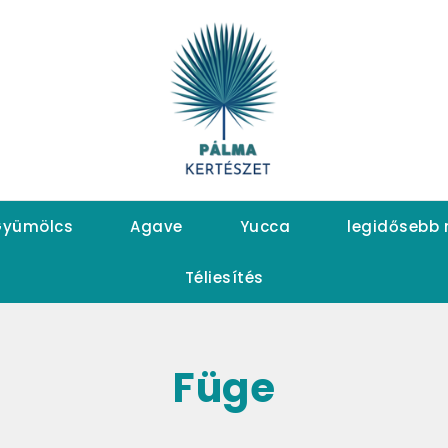
yümölcs
Agave
Yucca
legidősebb
Téliesítés
Füge