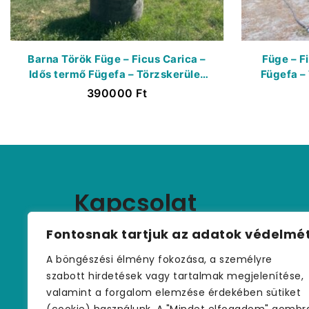
Barna Török Füge – Ficus Carica –
Füge – F
Idős termő Fügefa – Törzskerület
Fügefa –
40/50 Cm – K600 Liter
390000
Ft
Kapcsolat
+36 (30) 459 9970
Fontosnak tartjuk az adatok védelmé
palmakerteszet@gmail.com
A böngészési élmény fokozása, a személyre
szabott hirdetések vagy tartalmak megjelenítése,
valamint a forgalom elemzése érdekében sütiket